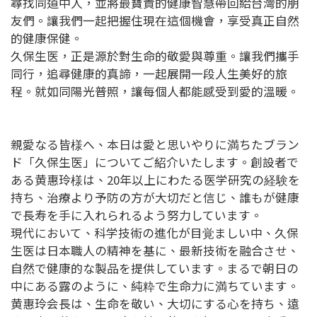
尋找同道中人，並將最寶貴的健康智慧帶回給台灣的朋
友們。讓我們一起把握住現在這個機會，享受真正自然
的健康保健。
久保生医，正是源於對生命的敬愛與尊重。讓我們攜手
同行，追尋健康的真諦，一起展開一段人生美好的旅
程。就如同陽光普照，讓每個人都能感受到愛的溫暖。
親愛なる皆様へ、本日は愛と思いやりに満ちたブラン
ド「久保生医」についてご紹介いたします。創設者で
ある黄惠玲様は、20年以上にわたる医学研究の経験を
持ち、治療より予防の方が大切だと信じ、誰もが健康
で長寿を手に入れられるよう努力しています。
現代において、科学技術の進化が目覚ましい中、久保
生医は日本職人の精神を基に、最新技術を融合させ、
自然で健康的な製品を提供しています。まるで朝日の
中にある露のように、純粋で生命力に満ちています。
黄惠玲会長は、生命を敬い、大切にする心を持ち、遠