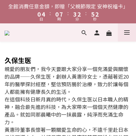
4
8
4
7
6
9
5
1
5
1
8
4
3
6
1
5
1
8
4
3
6
2
2
2
5
1
0
3
單筆消費滿$1,888，贈「鋅給力能量發泡錠」
全館消費任意金額，即贈「父親節限定 安神祝福卡」
3
7
3
6
5
8
4
:
:
:
:
:
:
0
4
0
7
3
2
5
0
4
0
7
3
2
5
1
1
1
4
0
2
日
時
分
秒
日
時
分
秒
2
6
2
9
5
4
7
3
3
6
2
1
4
3
6
2
1
4
0
0
0
3
1
1
5
1
8
4
3
6
2
2
5
1
0
3
2
5
1
0
3
單筆消費滿$1,888，贈「鋅給力能量發泡錠」
2
0
:
:
:
0
4
0
7
3
2
5
1
1
4
0
2
1
4
0
2
1
日
時
分
秒
3
6
2
1
4
0
0
0
3
3
1
1
0
2
5
1
0
3
2
2
0
0
久保生医
1
4
0
2
1
1
親愛的朋友們，我今天要跟大家分享一個充滿愛與關懷
0
3
1
0
0
的品牌——久保生医，創辦人黃惠玲女士，憑藉著近20
2
0
年的醫學探討經歷，堅信預防勝於治療，致力於讓每個
1
人都能擁有健康長久的生活。
0
在這個科技日新月異的時代，久保生医以日本職人的精
神，融合最先進的科技，為大家帶來一個個天然健康的
產品。就如同那晨曦中的一抹晨露，純淨而充滿生命
力。
黃惠玲董事長懷著一顆關愛生命的心，不遠千里赴日本