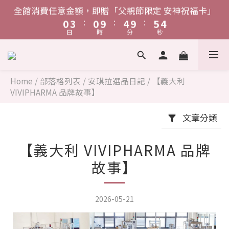
8
5
5
2
4
7
4
8
9
1
4
1
5
6
1
4
1
5
6
1
7
2
7
3
單筆消費滿$1,888，贈「鋅給力能量發泡錠」
全館消費任意金額，即贈「父親節限定 安神祝福卡」
7
4
4
1
3
6
3
7
8
:
:
:
:
:
:
0
3
0
9
4
9
5
0
3
0
9
4
9
5
0
6
1
6
2
6
3
3
0
日
時
分
秒
日
時
分
秒
2
5
2
6
7
2
8
3
8
4
2
8
3
8
4
5
0
5
1
5
2
2
1
4
1
5
6
1
7
2
7
3
1
7
2
7
3
單筆消費滿$1,888，贈「鋅給力能量發泡錠」
4
4
0
4
1
1
:
:
:
0
3
0
9
4
9
5
0
6
1
6
2
0
6
1
6
2
3
3
3
0
0
日
時
分
秒
2
8
3
8
4
5
5
0
0
5
5
1
1
2
2
Home
/
部落格列表
/
安琪拉選品日記
/
【義大利
2
1
7
2
7
3
4
4
4
4
0
0
VIVIPHARMA 品牌故事】
1
1
1
0
6
1
6
2
3
3
3
3
0
0
0
5
0
5
1
文章分類
2
2
2
2
4
4
0
1
1
1
1
3
3
【義大利 VIVIPHARMA 品牌
0
0
0
0
2
2
故事】
1
1
0
0
2026-05-21