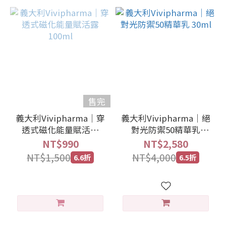
售完
義大利Vivipharma｜穿
義大利Vivipharma｜絕
透式磁化能量賦活露
對光防禦50精華乳
100ml
30ml
NT$990
NT$2,580
NT$1,500
NT$4,000
6.6折
6.5折