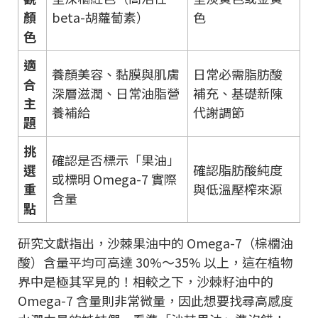
顏
beta-胡蘿蔔素）
色
色
適
養顏美容、黏膜與肌膚
日常必需脂肪酸
合
深層滋潤、日常油脂營
補充、基礎新陳
主
養補給
代謝調節
題
挑
確認是否標示「果油」
選
確認脂肪酸純度
或標明 Omega-7 實際
重
與低溫壓榨來源
含量
點
研究文獻指出，沙棘果油中的 Omega-7（棕櫚油
酸）含量平均可高達 30%～35% 以上，這在植物
界中是極其罕見的！相較之下，沙棘籽油中的
Omega-7 含量則非常微量，因此想要找尋高感度