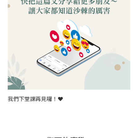
我們下堂課再見囉！❤