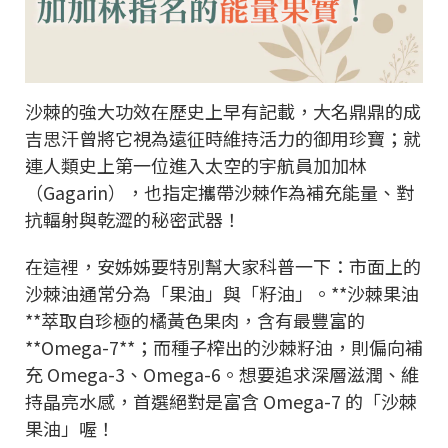
沙棘的強大功效在歷史上早有記載，大名鼎鼎的成
吉思汗曾將它視為遠征時維持活力的御用珍寶；就
連人類史上第一位進入太空的宇航員加加林
（Gagarin），也指定攜帶沙棘作為補充能量、對
抗輻射與乾澀的秘密武器！
在這裡，安姊姊要特別幫大家科普一下：市面上的
沙棘油通常分為「果油」與「籽油」。**沙棘果油
**萃取自珍極的橘黃色果肉，含有最豐富的
**Omega-7**；而種子榨出的沙棘籽油，則偏向補
充 Omega-3、Omega-6。想要追求深層滋潤、維
持晶亮水感，首選絕對是富含 Omega-7 的「沙棘
果油」喔！