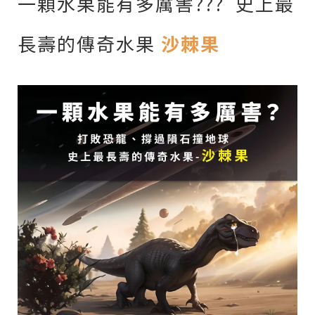
一顆水果能有多厲害??? 史上最
長壽的傳奇水果
沙棘果