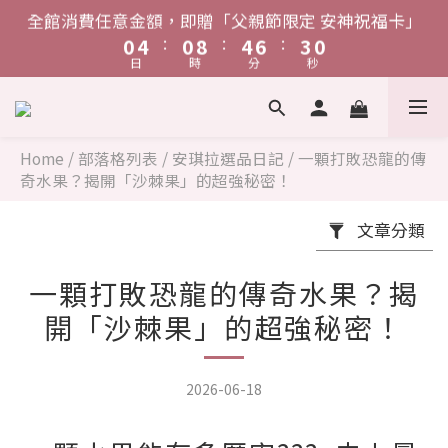
日
時
分
秒
1
5
1
9
5
7
3
2
6
2
6
8
4
單筆消費滿$1,888，贈「鋅給力能量發泡錠」
3
7
3
5
1
8
0
4
0
2
5
:
:
:
0
4
0
8
4
6
2
9
1
5
1
9
5
7
3
2
6
2
4
0
7
單筆消費滿$1,888，贈「鋅給力能量發泡錠」
3
1
4
日
時
分
秒
:
:
:
3
7
3
5
1
8
0
4
0
8
4
6
2
9
1
5
1
3
6
2
0
3
日
時
分
秒
2
6
2
4
0
7
3
7
3
5
1
8
0
4
0
2
5
1
2
1
5
1
3
6
2
6
2
4
0
7
3
1
4
0
1
0
4
0
2
5
1
5
1
3
6
2
0
3
Home
/
部落格列表
/
安琪拉選品日記
/
一顆打敗恐龍的傳
0
3
1
4
0
4
0
2
5
奇水果？揭開「沙棘果」的超強秘密！
1
2
2
0
3
3
1
4
0
1
文章分類
1
2
2
0
3
0
0
1
1
2
一顆打敗恐龍的傳奇水果？揭
0
0
1
0
開「沙棘果」的超強秘密！
2026-06-18