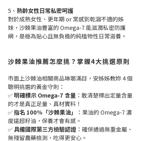
5、
熟齡女性日常私密呵護
對於成熟女性、更年期 or 常感到乾涸不適的姊
妹，沙棘果油豐富的 Omega-7 能滋潤私密防護
網，是極為貼心且無負擔的純植物性日常滋養。
沙棘果油推薦怎麼挑？掌握4大挑選原則
市面上沙棘油相關商品琳瑯滿目，安姊姊教妳 4 個
聰明挑選的黃金守則：
✅
明確標示 Omega-7 含量
：敢清楚標出定量含量
的才是真正足量、真材實料！
✅
指名 100%「沙棘果油」
：果油的 Omega-7 濃
度遠超籽油，保養才會有感。
✅
具備國際第三方檢驗認證
：確保通過無重金屬、
無殘留農藥檢測，吃得更安心。