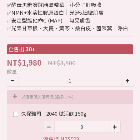
✅酵母黑糖發酵胎盤精華｜小分子好吸收
✅NMN+水溶性膠原蛋白｜光滑x細緻肌膚
✅安定型維他命C (MAP)｜ 勻亮膚色
✅光果甘草根、大棗、黃芩、桑白皮、茵陳蒿｜淨白
售出
30+
NT$1,980
NT$3,500
數量
以優惠價加購商品
(最多 1 件)
久保雅司｜2040 賦活飲 150g
優惠價 NT$999