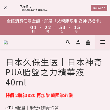
4
5
6
6
9
7
5
4
5
6
6
9
7
5
9
6
1
2
3
3
6
4
2
6
單筆消費滿$1,888，贈「鋅給力能量發泡錠」
3
6
7
8
8
9
7
3
4
5
5
8
6
4
3
4
5
5
8
6
4
久保雅司
:
:
:
8
5
0
1
2
2
5
3
1
5
開啟APP
2
下載 App 享更多專屬權益
5
6
7
7
8
6
日
時
分
秒
2
3
4
4
7
5
3
2
3
4
4
7
5
3
7
4
0
1
1
4
2
0
4
1
4
5
6
6
9
7
5
1
2
3
3
6
4
2
1
2
3
3
6
4
2
6
3
0
0
3
1
單筆消費滿$1,888，贈「鋅給力能量發泡錠」
全館消費任意金額，即贈「父親節限定 安神祝福卡」
3
0
3
4
5
5
8
6
4
:
:
:
:
:
:
0
1
2
2
5
3
1
0
1
2
2
5
3
1
5
2
2
0
2
日
時
分
秒
日
時
分
秒
2
3
4
4
7
5
3
0
1
1
4
2
0
0
1
1
4
2
0
4
1
1
1
1
2
3
3
6
4
2
0
0
0
0
3
3
1
1
單筆消費滿$1,888，贈「鋅給力能量發泡錠」
3
0
0
0
:
:
:
0
1
2
2
5
3
1
2
2
0
0
2
日
時
分
秒
0
1
1
4
2
0
1
1
1
日本久保生医｜日本神奇
0
0
3
1
0
0
0
2
0
PUA胎盤之力精華液
1
0
40ml
特價 2瓶$3880 再加贈 韓國掌心儀
✅PUA胎盤｜緊緻+修護+Q彈