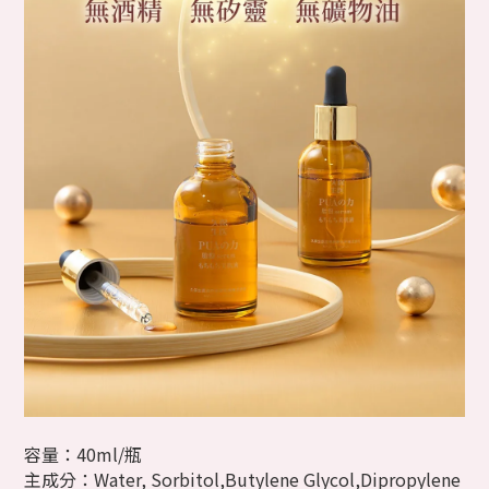
容量：40ml/瓶
主成分：Water, Sorbitol,Butylene Glycol,Dipropylene