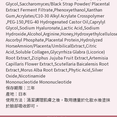
Glycol,Saccharomyces/Black Strap Powder/ Placental
Extract Ferment Filtrate,Phenoxyethanol,Xanthan
Gum,Acrylates/C10-30 Alkyl Acrylate Crosspolymer
,PEG-150,PEG-40 Hydrogenated Castor Oil,Caprylyl
Glycol,Sodium Hyaluronate,Lactic Acid,Sodium
Hydroxide,Alcohol,Arginine,Honey,Hydroxyethylcellulo
Ascorbyl Phosphate,Placental Protein,Hydrolyzed
HorseAmnion/Placenta/UmbilicalExtract,Citric
Acid,Soluble Collagen,Glycyrrhiza Glabra (Licorice)
Root Extract,Ziziphus Jujuba Fruit Extract,Artemisia
Capillaris Flower Extract,Scutellaria Baicalensis Root
Extract,Morus Alba Root Extract,Phytic Acid,Silver
Oxide,Nicotinamide
Mononucleotide Mononucleotide
保存期限：三年
產地：日本
使用方法：清潔調理肌膚之後，取用適量於化妝水後塗抹
於臉部吸收即可。