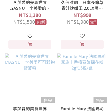
李英愛的美麗世界
久保雅司｜日本長命草
LYASNU｜李英愛的梅
青汁速孅王 2.0EX黑加
精膠原飲
強
NT$1,380
NT$998
NT$1,500
NT$1,980
9.2折
5折
售完
售完
李英愛的美食世界
Famille Mary 法國瑪莉