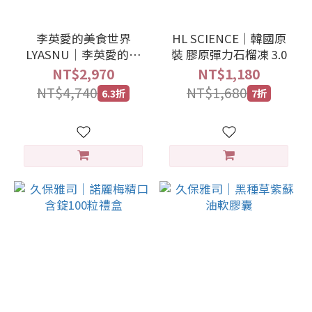
李英愛的美食世界
HL SCIENCE｜韓國原
LYASNU｜李英愛的黑
裝 膠原彈力石榴凍 3.0
豆奶禮盒（15包/盒/三
NT$2,970
NT$1,180
盒）
NT$4,740
NT$1,680
6.3折
7折