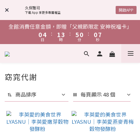
4
8
5
7
9
4
4
4
8
5
7
9
4
4
1
5
2
4
6
1
1
8
單筆消費滿$1,888，贈「鋅給力能量發泡錠」
6
7
9
6
6
3
7
4
6
8
3
3
3
7
4
6
8
3
3
久保雅司
:
:
:
0
4
1
3
5
0
0
7
開啟APP
下載 App 享更多專屬權益
5
9
6
8
5
5
日
時
分
秒
2
6
3
5
7
2
2
9
2
6
3
5
7
2
2
9
3
0
2
4
6
4
8
5
7
9
4
4
1
5
2
4
6
1
1
8
1
5
2
4
6
1
1
8
2
1
3
5
單筆消費滿$1,888，贈「鋅給力能量發泡錠」
全館消費任意金額，即贈「父親節限定 安神祝福卡」
3
7
4
6
8
3
3
:
:
:
:
:
:
0
4
1
3
5
0
0
7
0
4
1
3
5
0
0
7
1
0
2
4
日
時
分
秒
日
時
分
秒
2
6
3
5
7
2
2
9
3
0
2
4
6
3
0
2
4
6
0
1
3
1
5
2
4
6
1
1
8
2
2
1
1
3
3
5
5
單筆消費滿$1,888，贈「鋅給力能量發泡錠」
0
2
:
:
:
0
4
1
3
5
0
0
7
1
1
0
0
2
2
4
4
1
日
時
分
秒
3
0
2
4
6
0
0
1
1
3
3
0
2
1
3
5
窈窕代謝
0
0
2
2
12 件商品
1
0
2
4
1
1
0
1
3
0
0
商品排序
每頁顯示 48 個
0
2
1
0