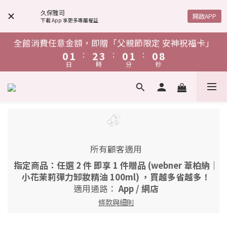
4
5
6
7
4
5
4
4
5
6
7
4
5
4
1
2
3
4
1
2
1
單筆消費滿$1,888，贈「鋅給力能量發泡錠」
8
6
7
8
9
6
7
6
3
4
5
6
3
4
3
3
4
5
6
3
4
3
久保雅司
:
:
:
0
1
2
3
0
1
0
開啟APP
下載 App 享更多專屬權益
7
5
6
7
8
5
6
5
日
時
分
秒
2
3
4
5
2
3
2
2
3
4
5
2
3
2
0
1
2
0
9
9
6
4
5
6
7
4
5
4
1
2
3
4
1
2
1
1
2
3
4
1
2
1
0
1
單筆消費滿$1,888，贈「鋅給力能量發泡錠」
全館消費任意金額，即贈「父親節限定 安神祝福卡」
8
8
5
3
4
5
6
3
4
3
:
:
:
:
:
:
0
1
2
3
0
1
0
0
1
2
3
0
1
0
0
7
7
4
日
時
分
秒
日
時
分
秒
2
3
4
5
2
3
2
0
1
2
0
0
1
2
0
9
6
6
3
1
2
3
4
1
2
1
0
0
1
1
單筆消費滿$1,888，贈「鋅給力能量發泡錠」
8
5
5
2
:
:
:
0
1
2
3
0
1
0
0
0
7
4
4
1
日
時
分
秒
0
1
2
0
6
3
3
0
0
1
5
2
2
0
4
1
1
所有顧客適用
3
0
0
指定商品：任選 2 件 即享 1 件贈品 (webner 葦柏納｜
2
小花茉莉彈力卸妝精油 100ml) ，買越多省越多！
1
適用通路：
App
/
網店
0
條款與細則