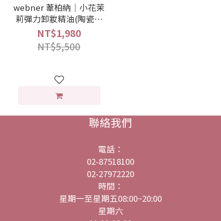
webner 葦柏納｜小花茉
莉彈力卸妝精油(陶瓷頂
級) 150ml
NT$1,980
NT$5,500
聯絡我們
電話：
02-87518100
02-27972220
時間：
星期一至星期五08:00~20:00
星期六