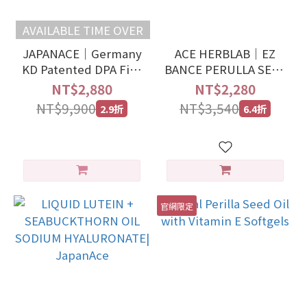
AVAILABLE TIME OVER
JAPANACE｜Germany
ACE HERBLAB｜EZ
KD Patented DPA Fish
BANCE PERULLA SEED
Oil King（6 BOXES）
OIL + NORI SOD-LIKE
NT$2,880
NT$2,280
2040
NT$9,900
NT$3,540
2.9折
6.4折
官網限定