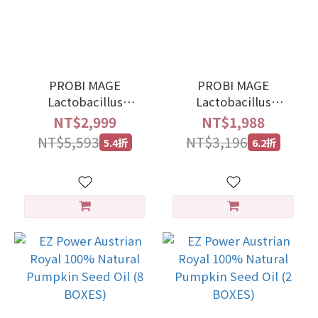
PROBI MAGE
PROBI MAGE
Lactobacillus
Lactobacillus
plantarum 299v（7
plantarum 299v（4
NT$2,999
NT$1,988
BOXES）
BOXES）
NT$5,593
NT$3,196
5.4折
6.2折