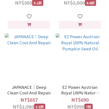
NT$380
NT$1,000
5.1折
8.6折
JAPANACE｜Deep
EZ Power Austrian
Clean Cool And Repair
Royal 100% Natural
Pumpkin Seed Oil
NT$657
NT$690
NT$1,980
NT$990
3.3折
7折