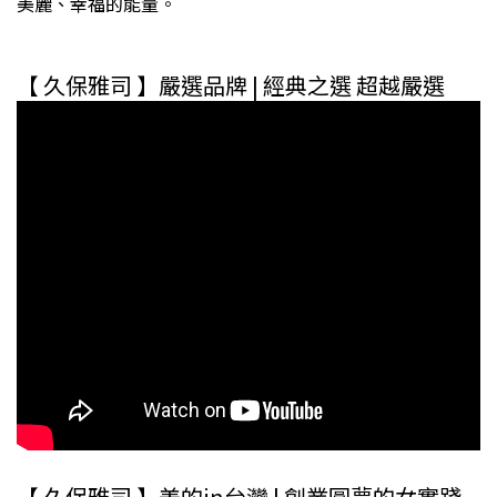
美麗、幸福的能量。
【 久保雅司 】嚴選品牌 |
經典之選 超越嚴選
【 久保雅司 】
美的in台灣
|
創業圓夢的女實踐