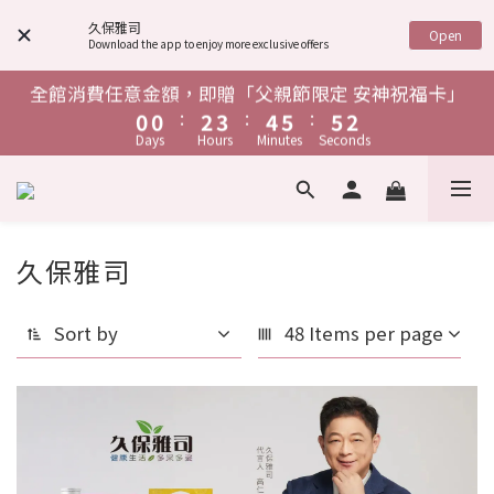
8
4
4
6
7
8
9
9
4
4
6
7
8
9
9
5
5
1
1
3
4
5
6
6
2
單筆消費滿$1,888，贈「鋅給力能量發泡錠」
6
6
8
9
7
3
3
5
6
7
8
8
3
3
5
6
7
8
8
久保雅司
4
4
:
:
:
0
0
2
3
4
5
5
1
Open
Download the app to enjoy more exclusive offers
5
5
7
8
9
6
Days
Hours
Minutes
Seconds
2
2
4
5
6
7
7
2
2
4
5
6
7
7
3
3
1
2
3
4
4
0
4
4
6
7
8
9
9
5
1
1
3
4
5
6
6
1
1
3
4
5
6
6
2
2
0
1
2
3
3
單筆消費滿$1,888，贈「鋅給力能量發泡錠」
全館消費任意金額，即贈「父親節限定 安神祝福卡」
3
3
5
6
7
8
8
4
:
:
:
:
:
:
0
0
2
3
4
5
5
0
0
2
3
4
5
5
1
1
0
1
2
2
Days
Hours
Minutes
Seconds
Days
Hours
Minutes
Seconds
2
2
4
5
6
7
7
3
1
2
3
4
4
1
2
3
4
4
0
0
0
1
1
1
1
3
4
5
6
6
2
0
0
1
1
2
2
3
3
3
3
單筆消費滿$1,888，贈「鋅給力能量發泡錠」
0
0
:
:
:
0
0
2
3
4
5
5
1
0
0
1
1
2
2
2
2
Days
Hours
Minutes
Seconds
1
2
3
4
4
0
0
0
1
1
1
1
0
1
2
3
3
久保雅司
0
0
0
0
34 products
0
1
2
2
0
1
1
Sort by
48 Items per page
0
0