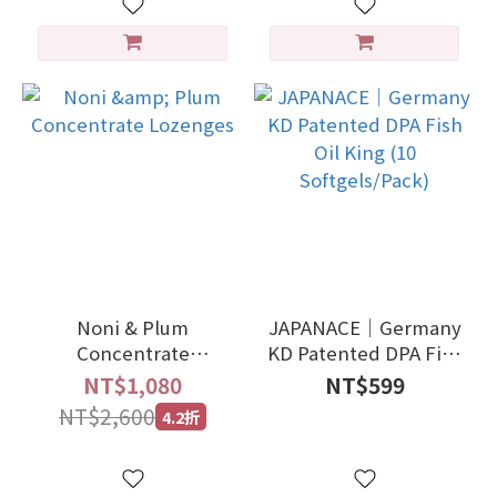
Noni & Plum
JAPANACE｜Germany
Concentrate
KD Patented DPA Fish
Lozenges
Oil King (10
NT$1,080
NT$599
Softgels/Pack)
NT$2,600
4.2折