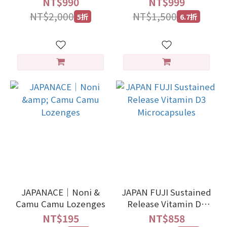
NT$990
NT$999
NT$2,000
NT$1,500
5折
6.7折
JAPANACE｜Noni &
JAPAN FUJI Sustained
Camu Camu Lozenges
Release Vitamin D3
Microcapsules
NT$195
NT$858