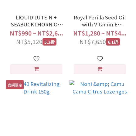
LIQUID LUTEIN +
Royal Perilla Seed Oil
SEABUCKTHORN OIL
with Vitamin E
SODIUM
Softgels
NT$990 ~ NT$2,6...
NT$1,280 ~ NT$4...
HYALURONATE|
NT$5,120
NT$7,650
5.3折
6.1折
JapanAce
官網限定