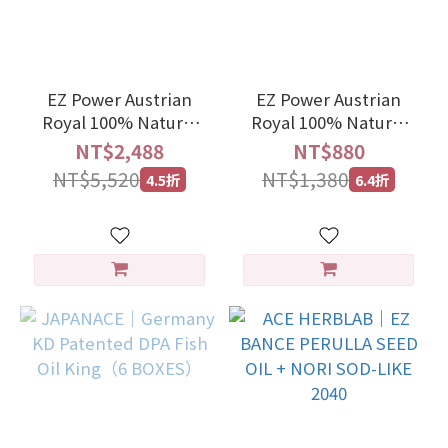
EZ Power Austrian
EZ Power Austrian
Royal 100% Natural
Royal 100% Natural
Pumpkin Seed Oil (8
Pumpkin Seed Oil (2
NT$2,488
NT$880
BOXES)
BOXES)
NT$5,520
NT$1,380
4.5折
6.4折