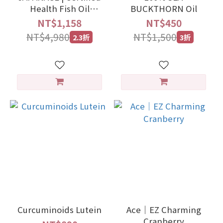
Health Fish Oil
BUCKTHORN Oil
Softgels (60
NT$1,158
NT$450
Softgels/Box)
NT$4,980
NT$1,500
2.3折
3折
Curcuminoids Lutein
Ace｜EZ Charming
Cranberry