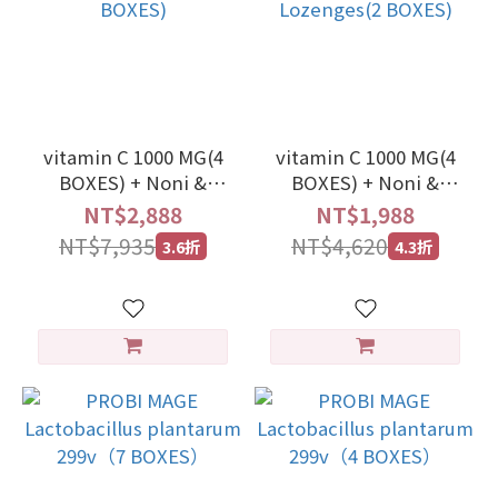
vitamin C 1000 MG(4
vitamin C 1000 MG(4
BOXES) + Noni &
BOXES) + Noni &
Camu Camu
Camu Camu Citrus
NT$2,888
NT$1,988
Lozenges(2 BOXES)
Lozenges(2 BOXES)
NT$7,935
NT$4,620
3.6折
4.3折