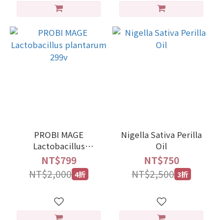
PROBI MAGE
Nigella Sativa Perilla
Lactobacillus
Oil
plantarum 299v
NT$799
NT$750
NT$2,000
NT$2,500
4折
3折