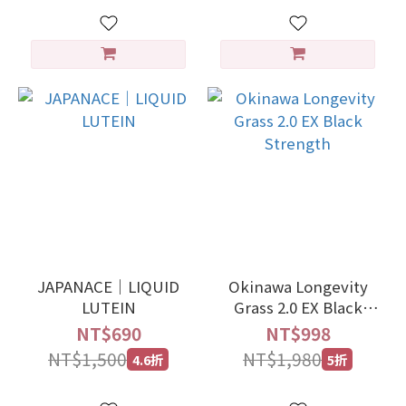
JAPANACE｜LIQUID
Okinawa Longevity
LUTEIN
Grass 2.0 EX Black
Strength
NT$690
NT$998
NT$1,500
NT$1,980
4.6折
5折