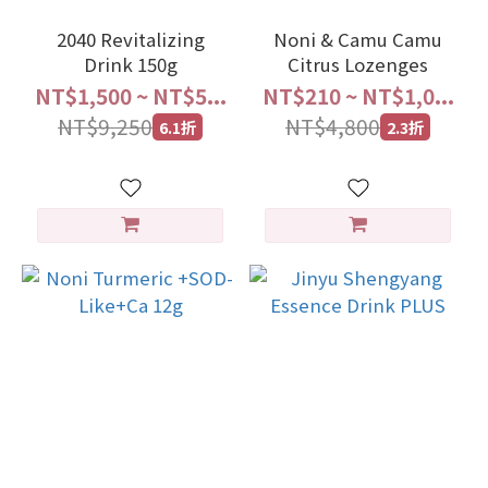
2040 Revitalizing
Noni & Camu Camu
Drink 150g
Citrus Lozenges
NT$1,500 ~ NT$5...
NT$210 ~ NT$1,0...
NT$9,250
NT$4,800
6.1折
2.3折