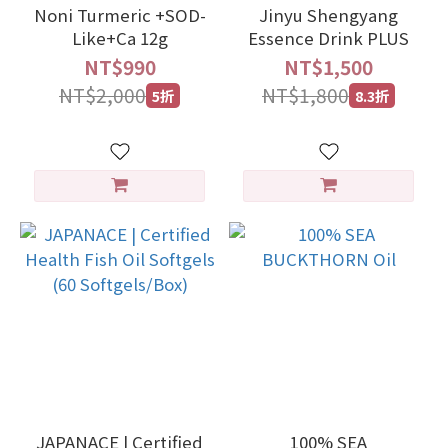
Noni Turmeric +SOD-
Jinyu Shengyang
Like+Ca 12g
Essence Drink PLUS
NT$990
NT$1,500
NT$2,000
NT$1,800
5折
8.3折
JAPANACE | Certified
100% SEA