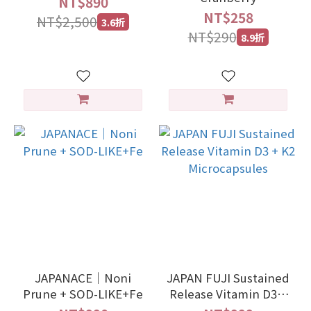
NT$890
NT$258
NT$2,500
3.6折
NT$290
8.9折
JAPANACE｜Noni
JAPAN FUJI Sustained
Prune + SOD-LIKE+Fe
Release Vitamin D3 +
K2 Microcapsules