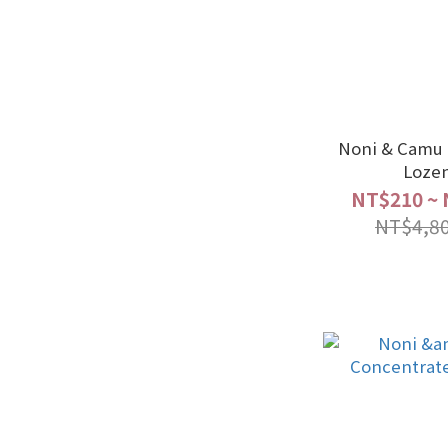
Noni & Camu 
Loze
NT$210 ~ 
NT$4,8