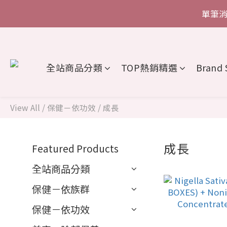
單筆消
單筆消
全館消費
全站商品分類
TOP熱銷精選
Brand 
單筆消
View All
/
保健－依功效
/
成長
成長
Featured Products
16 produ
全站商品分類
保健－依族群
保健－依功效