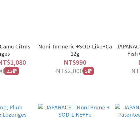
Camu Citrus
Noni Turmeric +SOD-Like+Ca
JAPANACE
nges
12g
Fish 
S
NT$1,080
NT$990
00
NT$2,000
NT
2.3折
5折