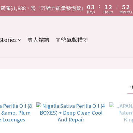
:
:
:
:
0
0
3
3
1
1
2
2
5
5
2
2
2
5
3
4
4
7
5
6
9
6
費滿$1,888，贈「鋅給力能量發泡錠」
費滿$1,888，贈「鋅給力能量發泡錠」
Days
Days
Hours
Hours
Minutes
Minutes
2
2
0
0
1
1
4
4
1
1
1
4
2
3
3
6
4
5
8
5
:
:
1
1
0
0
3
3
0
0
0
3
1
2
2
5
3
4
7
4
任意金額，即贈「父親節限定 安神祝福卡」
Days
Hours
Mi
0
0
2
2
2
0
1
1
4
2
3
6
3
:
:
1
1
1
0
0
3
1
2
5
2
Stories
專人諮詢
👔爸氣獻禮👔
費滿$1,888，贈「鋅給力能量發泡錠」
Days
Hours
Minutes
0
0
0
2
0
1
4
1
1
0
3
0
0
2
1
0
cts