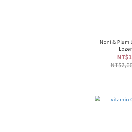
Noni & Plum 
Loze
NT$1
NT$2,6