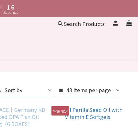
:
:
1
1
5
5
7
4
3
7
5
9
Seconds
Seconds
0
0
4
4
6
3
2
6
4
8
:
3
3
5
2
1
5
3
7
Search Products
nutes
Seconds
2
2
4
1
0
4
2
6
:
1
1
3
0
3
1
5
Seconds
0
0
2
2
0
4
1
1
3
0
0
2
1
0
Sort by
48 Items per page
官網限定