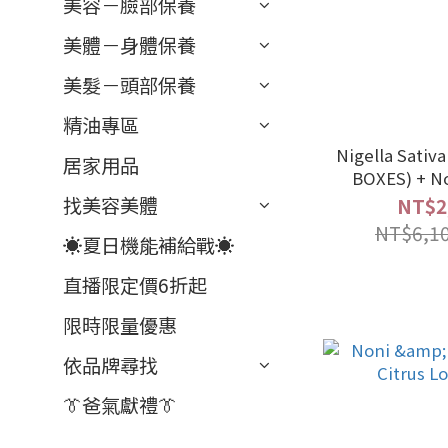
美容－臉部保養
美體－身體保養
美髮－頭部保養
精油專區
Nigella Sativa 
居家用品
BOXES) + N
Concentrat
找美容美體
NT$2
NT$6,1
☀️夏日機能補給戰☀️
︎直播限定價6折起
限時限量優惠
依品牌尋找
👔爸氣獻禮👔