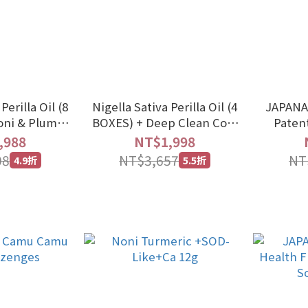
Perilla Oil (8
Nigella Sativa Perilla Oil (4
JAPAN
oni & Plum
BOXES) + Deep Clean Cool
Paten
e Lozenges
And Repair
Ki
,988
NT$1,998
08
NT$3,657
NT
4.9折
5.5折