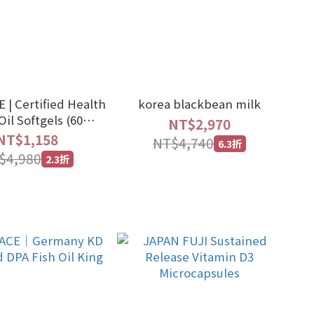
 | Certified Health
korea blackbean milk
Oil Softgels (60
NT$2,970
oftgels/Box)
NT$1,158
NT$4,740
6.3折
$4,980
2.3折