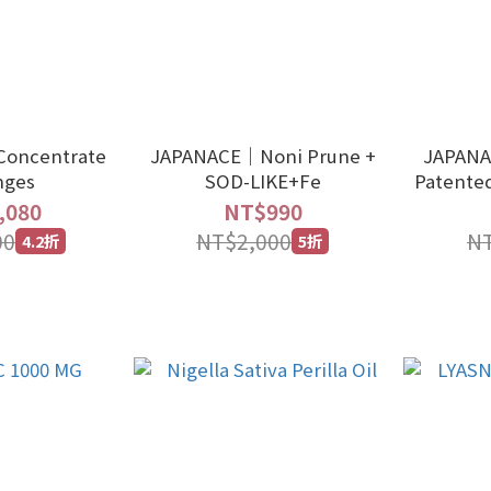
Concentrate
JAPANACE｜Noni Prune +
JAPAN
nges
SOD-LIKE+Fe
Patented
,080
NT$990
00
NT$2,000
NT
4.2折
5折