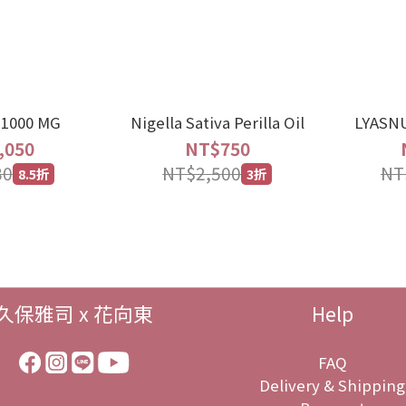
 1000 MG
Nigella Sativa Perilla Oil
LYASN
,050
NT$750
30
NT$2,500
NT
8.5折
3折
久保雅司 x 花向東
Help
FAQ
Delivery & Shipping