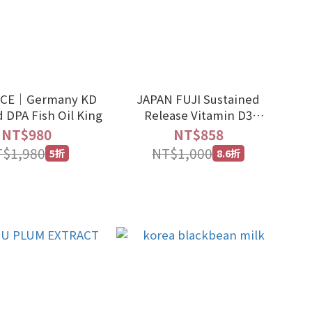
ACE｜Germany KD
JAPAN FUJI Sustained
 DPA Fish Oil King
Release Vitamin D3
Microcapsules
NT$980
NT$858
$1,980
NT$1,000
5折
8.6折