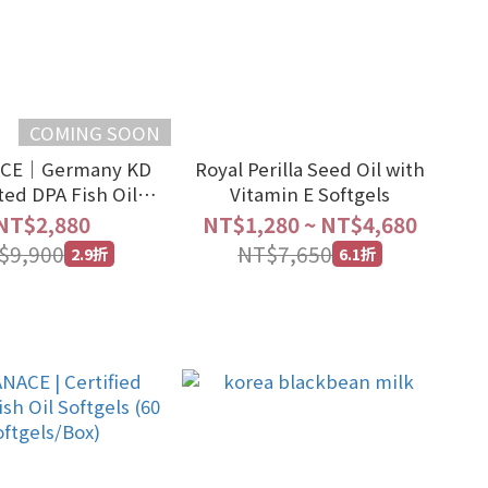
COMING SOON
ACE｜Germany KD
Royal Perilla Seed Oil with
ted DPA Fish Oil
Vitamin E Softgels
ng（6 BOXES）
NT$2,880
NT$1,280 ~ NT$4,680
$9,900
NT$7,650
2.9折
6.1折