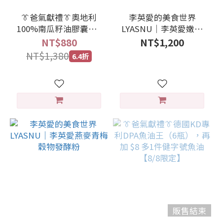
👔爸氣獻禮👔奧地利
李英愛的美食世界
100%南瓜籽油膠囊（2
LYASNU｜李英愛嫩芽
瓶）
穀物發酵粉
NT$880
NT$1,200
NT$1,380
6.4折
販售結束