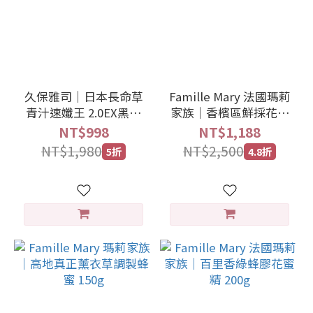
久保雅司｜日本長命草
Famille Mary 法國瑪莉
青汁速孅王 2.0EX黑加
家族｜香檳區鮮採花粉
強
100g
NT$998
NT$1,188
NT$1,980
NT$2,500
5折
4.8折