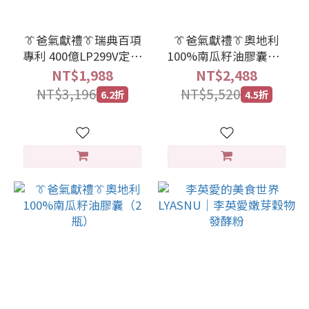
👔爸氣獻禮👔瑞典百項
👔爸氣獻禮👔奧地利
專利 400億LP299V定植
100%南瓜籽油膠囊（8
菌（4瓶）
瓶）
NT$1,988
NT$2,488
NT$3,196
NT$5,520
6.2折
4.5折