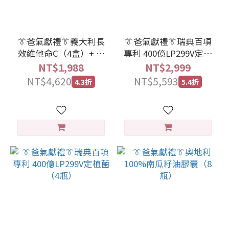
👔爸氣獻禮👔義大利長
👔爸氣獻禮👔瑞典百項
效維他命C（4盒）+ 諾
專利 400億LP299V定植
麗香檬卡姆口含錠（2
菌（7瓶）
NT$1,988
NT$2,999
包）
NT$4,620
NT$5,593
4.3折
5.4折