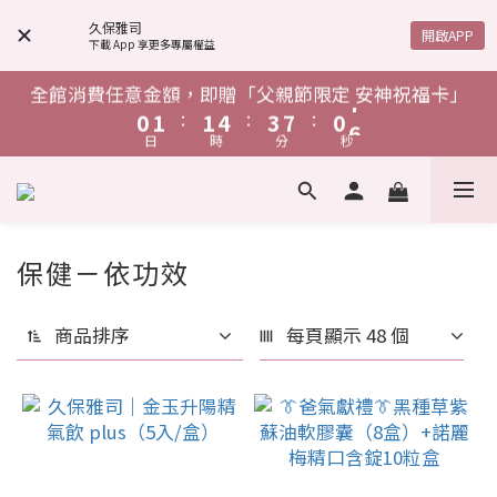
4
5
5
8
7
4
4
5
5
8
7
4
1
2
2
5
4
8
1
7
單筆消費滿$1,888，贈「鋅給力能量發泡錠」
6
7
7
9
6
3
4
4
7
6
3
9
3
4
4
7
6
3
9
久保雅司
:
:
:
0
1
1
4
3
7
0
6
開啟APP
下載 App 享更多專屬權益
5
6
6
9
8
5
日
時
分
秒
2
3
3
6
5
9
2
8
2
3
3
6
5
9
2
8
0
0
3
2
6
5
4
5
5
8
7
4
1
2
2
5
4
8
1
7
1
2
2
5
4
8
1
7
2
1
5
4
單筆消費滿$1,888，贈「鋅給力能量發泡錠」
全館消費任意金額，即贈「父親節限定 安神祝福卡」
3
4
4
7
6
3
9
:
:
:
:
:
:
0
1
1
4
3
7
0
6
0
1
1
4
3
7
0
6
1
0
4
3
日
時
分
秒
日
時
分
秒
2
3
3
6
5
9
2
8
0
0
3
2
6
5
0
0
3
2
6
5
0
3
2
1
2
2
5
4
8
1
7
2
2
1
1
5
5
4
4
單筆消費滿$1,888，贈「鋅給力能量發泡錠」
2
1
:
:
:
0
1
1
4
3
7
0
6
1
1
0
0
4
4
3
3
1
0
日
時
分
秒
0
0
3
2
6
5
0
0
3
3
2
2
0
2
1
5
4
保健－依功效
2
2
1
1
51 件商品
1
0
4
3
1
1
0
0
0
3
2
0
0
商品排序
每頁顯示 48 個
2
1
1
0
0