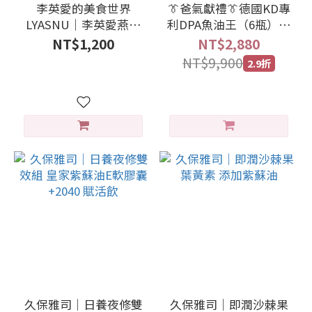
李英愛的美食世界
👔爸氣獻禮👔德國KD專
LYASNU｜李英愛燕麥
利DPA魚油王（6瓶），
青梅穀物發酵粉
再加 $8 多1件健字號魚
NT$1,200
NT$2,880
油【8/8限定】
NT$9,900
2.9折
久保雅司｜日養夜修雙
久保雅司｜即潤沙棘果