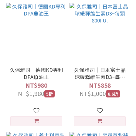
久保雅司｜德國KD專利
久保雅司｜日本富士晶
DPA魚油王
球緩釋維生素D3~每顆
800I.U.
NT$980
NT$858
NT$1,980
NT$1,000
5折
8.6折