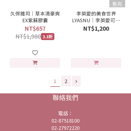
售完
久保雅司｜草本清豪爽
李英愛的美食世界
EX紫蘇膠囊
LYASNU｜李英愛可可
穀物發酵粉
NT$657
NT$1,200
NT$1,980
3.3折
1
2
聯絡我們
電話：
02-87518100
02-27972220