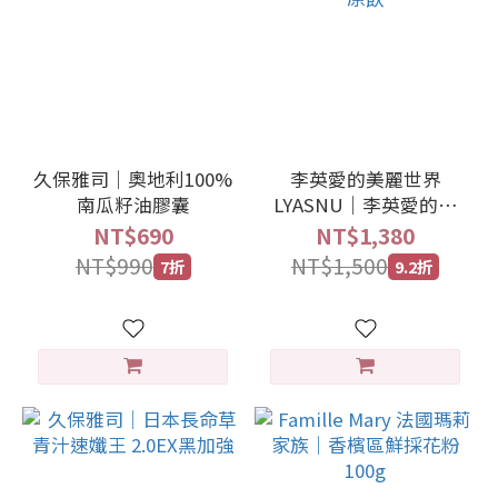
久保雅司｜奧地利100%
李英愛的美麗世界
南瓜籽油膠囊
LYASNU｜李英愛的梅
精膠原飲
NT$690
NT$1,380
NT$990
NT$1,500
7折
9.2折