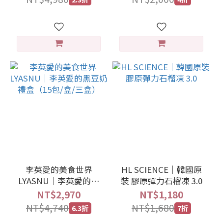
李英愛的美食世界
HL SCIENCE｜韓國原
LYASNU｜李英愛的黑
裝 膠原彈力石榴凍 3.0
豆奶禮盒（15包/盒/三
NT$2,970
NT$1,180
盒）
NT$4,740
NT$1,680
6.3折
7折