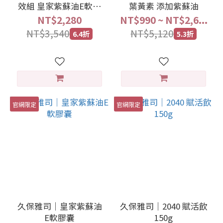
效組 皇家紫蘇油E軟膠
葉黃素 添加紫蘇油
囊 +2040 賦活飲
NT$2,280
NT$990 ~ NT$2,6...
NT$3,540
NT$5,120
6.4折
5.3折
官網限定
官網限定
久保雅司｜皇家紫蘇油
久保雅司｜2040 賦活飲
E軟膠囊
150g