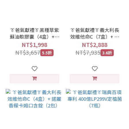
👔爸氣獻禮👔黑種草紫
👔爸氣獻禮👔義大利長
蘇油軟膠囊（4盒）+草
效維他命C（7盒）+ 諾
本清豪爽EX紫蘇膠囊
麗卡姆口含錠（3包）
NT$1,998
NT$2,888
NT$3,657
NT$7,935
5.5折
3.6折