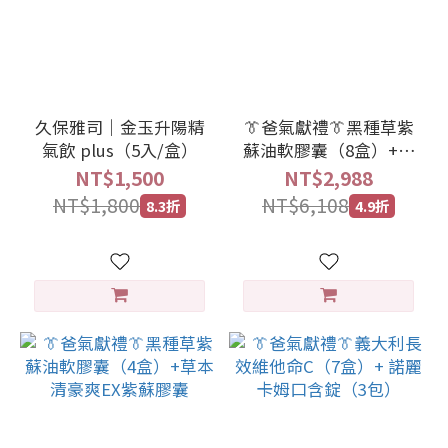
久保雅司｜金玉升陽精
👔爸氣獻禮👔黑種草紫
氣飲 plus（5入/盒）
蘇油軟膠囊（8盒）+諾
麗梅精口含錠10粒盒
NT$1,500
NT$2,988
NT$1,800
NT$6,108
8.3折
4.9折