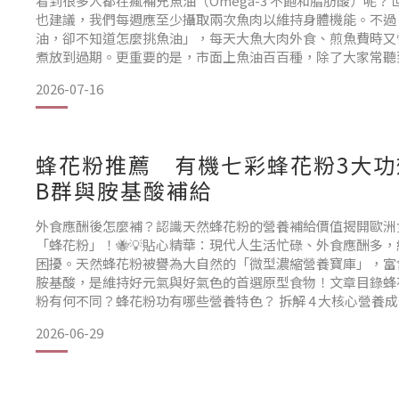
看到很多人都在瘋補充魚油（Omega-3 不飽和脂肪酸）呢？
也建議，我們每週應至少攝取兩次魚肉以維持身體機能。不過
油，卻不知道怎麼挑魚油」，每天大魚大肉外食、煎魚費時又
煮放到過期。更重要的是，市面上魚油百百種，除了大家常聽到的 
國際頂級大廠都在關注更新一代的 「DPA」 與 「PS腦磷脂
2026-07-16
簡單、最透明的科學數據，帶
蜂花粉推薦 有機七彩蜂花粉3大功
B群與胺基酸補給
外食應酬後怎麼補？認識天然蜂花粉的營養補給價值揭開歐洲
「蜂花粉」！🐝💡貼心精華：現代人生活忙碌、外食應酬多
困擾。天然蜂花粉被譽為大自然的「微型濃縮營養寶庫」，富含
胺基酸，是維持好元氣與好氣色的首選原型食物！文章目錄蜂
粉有何不同？蜂花粉功有哪些營養特色？ 拆解 4 大核心營養成分
物性小分子胺基酸天然豐富 B 群完整結構保留夢幻的「七彩
2026-06-29
麗！蜂花粉適合哪些人？七彩蜂花粉 常見