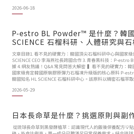
2026-06-18
其實很多女孩在遇到私密處有異味、乾癢等問題時，總是病急
錢，還不小心傷了最脆弱的自己。女人是水做的，個性又帶點
私密肌膚，我們絕對不能隨便對待！
P-estro BL Powder™ 是什麼？韓國
SCIENCE 石榴科研、人體研究與
今天，安姊姊就要來傳授大家「挑選私密處保養品的 5 大心
路第一招：了解自己的需求！每個人的狀況都不同，不
文章目錄1. 看不見的硬實力：韓國頂尖石榴科研中心與國家級肯定
SCIENCE CEO 李海燕社長跨國合作 3. 青春黑科技：P-estro B
據 4. 網友熱議！Q&A 常見問答大解密 ▍看不見的硬實力：
國家級肯定韓國原裝膠原彈力石榴凍升級版的核心原料 P-estro B
韓國知名 HL SCIENCE 石榴科研中心。該原料以精密石榴
的人體試驗與多項品質認證研究
2026-05-29
日本長命草是什麼？挑選原則與副作
從琉球長命草到黑發酵植萃：認識現代人的飯後保養配方💡
碌、外食比例高，單一成分已難滿足日常保養需求。結合琉球