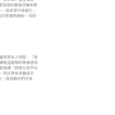
立更規律的飯後保養新節
——長命草升級進化：
從日常補充開始，找回穩
步調快，日常飲食與作息
量常常有人問我：「安
優雅且緊緻的青春透亮
更強調「與老化和平共
。而在眾多保養成分
天，我想跟你們分享久
黑科技。緣起：深受
旅遊，