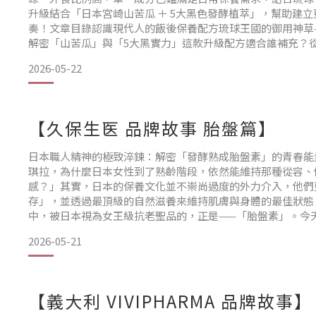
升級結合「日本宮崎山苦瓜 ＋ 5大黑色發酵植萃」，幫助建
奏！文章目錄認識現代人的飯後保養配方琉球王國的御用神草
解密「山苦瓜」與「5大黑實力」這款升級配方適合誰補充？
定節奏長命草升級版 常見問題 Q&A現代人外食比例高、生活
2026-05-22
常常不夠規律。這時候，透過天然植萃
【久保生医 品牌故事 胎盤篇】
日本職人精神的極致淬鍊：解密「發酵熟成胎盤素」的青春能
琪拉，為什麼日本女性到了熟齡階段，依然能維持那種從容、
感？」其實，日本的保養文化並不崇尚過度的外力介入，他們
存」，並透過最頂級的自然滋養來維持肌膚與身體的最佳狀態
中，被日本視為女王級抗老聖品的，正是——「胎盤素」。今
保生醫尋找頂級胎盤素的旅程，以及一項顛覆保養界的世界級
2026-05-21
「一生懸命」的日本職人精神感動多年前，我曾到日本福井縣
【義大利 VIVIPHARMA 品牌故事】