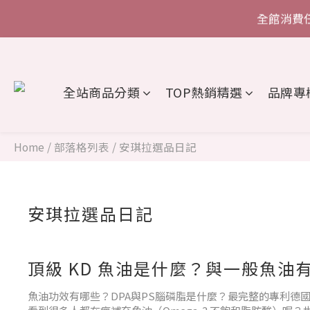
全館消費
單筆消
單筆消
全站商品分類
TOP熱銷精選
品牌專
Home
/
部落格列表
/
安琪拉選品日記
安琪拉選品日記
頂級 KD 魚油是什麼？與一般魚油
魚油功效有哪些？DPA與PS腦磷脂是什麼？最完整的專利德