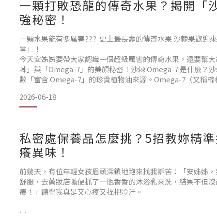
一顆打敗恐龍的傳奇水果？揭開「
強秘密！
一顆水果能有多厲害??? 史上最長壽的傳奇水果 沙棘果歡迎
堂」！
今天安姊姊要帶大家認識一個超級厲害的傳奇水果，還要幫大
棘」與「Omega-7」的美顏秘密！沙棘 Omega-7 是什麼
數「富含 Omega-7」的珍貴植物油來源。Omega-7（又
我們日常的優質油脂補充。除了 Omega-7，沙棘果油還同
2026-06-18
天然植物營養素，不論是經常外食、注重私密保養的姊妹，還是
維持
私密處保養品怎麼挑？5招教妳精準
癢異味！
前幾天，有位年輕女孩眉頭深鎖地跑來找我訴苦：「安姊姊，
舒服，去藥妝店隨便抓了一瓶香香的沐浴乳來洗，結果不但沒
癢！」聽得我真是又心疼又捏把冷汗。