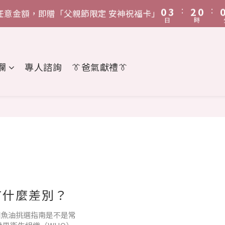
:
:
:
:
1
0
1
0
3
0
3
2
0
2
0
0
3
2
5
4
2
2
5
任意金額，即贈「父親節限定 安神祝福卡」
費滿$1,888，贈「鋅給力能量發泡錠」
日
日
時
時
分
0
0
2
2
1
1
2
1
4
3
1
1
4
:
:
1
1
0
0
1
0
3
2
0
0
3
費滿$1,888，贈「鋅給力能量發泡錠」
日
時
分
0
0
0
2
1
2
1
0
1
欄
專人諮詢
👔爸氣獻禮👔
0
0
有什麼差別？
國魚油挑選指南是不是常