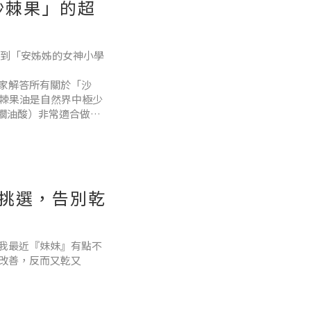
沙棘果」的超
來到「安姊姊的女神小學
家解答所有關於「沙
？沙棘果油是自然界中極少
稱棕櫚油酸）非常適合做為
時含有多種不飽和脂肪酸與
長時間面對 3C、想要
挑選，告別乾
我最近『妹妹』有點不
改善，反而又乾又