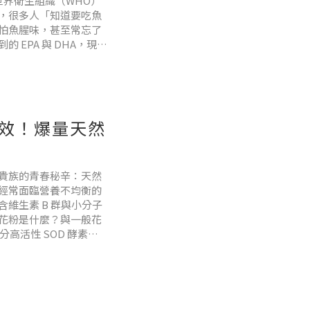
世界衛生組織（WHO）
，很多人「知道要吃魚
怕魚腥味，甚至常忘了
EPA 與 DHA，現在
」！今天安姊姊就要用最
效！爆量天然
貴族的青春秘辛：天然
，經常面臨營養不均衡的
維生素 B 群與小分子
花粉是什麼？與一般花
高活性 SOD 酵素植
花粉」，一次補足各種美