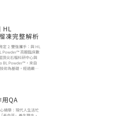
亂投醫，結果花了冤枉
酸甜，面對這麼嬌嫩的
 HL
石榴凍完整解析
法」，讓妳們不再走冤枉
 2. 雙強攜手：與 HL
L Powder™ 亮眼臨床數
韓國頂尖石榴科研中心與
L Powder™，來自
萃取技術為基礎，經過嚴格
用QA
貼心精華：現代人生活忙
「長命草」養生理念，