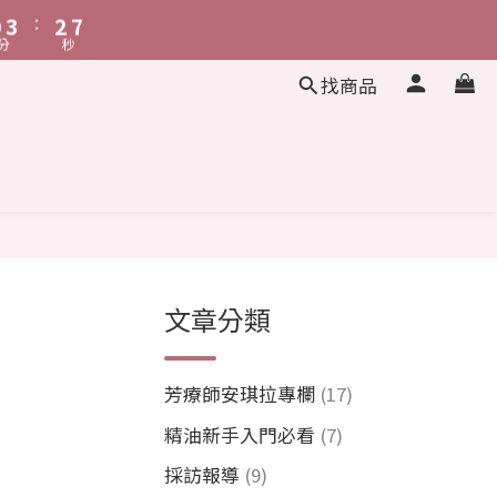
:
:
0
4
0
3
2
6
2
6
4
8
分
秒
秒
3
2
1
5
1
5
3
7
:
2
1
0
4
0
4
2
6
找商品
秒
1
0
3
3
1
5
0
2
2
0
4
1
1
3
0
0
2
1
0
文章分類
芳療師安琪拉專欄
(17)
精油新手入門必看
(7)
採訪報導
(9)