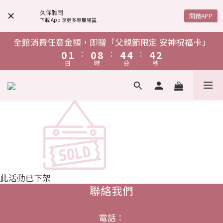
4
5
4
8
8
8
6
4
5
4
8
8
8
6
1
2
1
9
5
5
5
3
單筆消費滿$1,888，贈「鋅給力能量發泡錠」
6
7
6
8
3
4
3
7
7
7
5
3
4
3
7
7
7
5
久保雅司
:
:
:
0
1
0
8
4
4
4
2
開啟APP
下載 App 享更多專屬權益
5
6
5
9
9
9
7
日
時
分
秒
2
3
2
6
6
6
4
2
3
2
6
6
6
4
0
7
3
3
3
1
4
5
4
8
8
8
6
1
2
1
9
5
5
5
3
1
2
1
9
5
5
5
3
6
2
2
2
0
單筆消費滿$1,888，贈「鋅給力能量發泡錠」
全館消費任意金額，即贈「父親節限定 安神祝福卡」
3
4
3
7
7
7
5
:
:
:
:
:
:
0
1
0
8
4
4
4
2
0
1
0
8
4
4
4
2
5
1
1
1
日
時
分
秒
日
時
分
秒
2
3
2
6
6
6
4
0
7
3
3
3
1
0
7
3
3
3
1
4
0
0
0
1
2
1
9
5
5
5
3
6
6
2
2
2
2
2
2
0
0
單筆消費滿$1,888，贈「鋅給力能量發泡錠」
3
:
:
:
0
1
0
8
4
4
4
2
5
5
1
1
1
1
1
1
2
日
時
分
秒
0
7
3
3
3
1
4
4
0
0
0
0
0
0
1
6
2
2
2
0
3
3
0
5
1
1
1
2
2
4
0
0
0
1
1
3
0
0
2
此活動已下架
1
聯絡我們
0
電話：