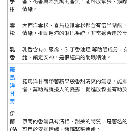
手
香、花香與木質調的香氣，能釋放緊張、煩躁
柑
情緒。
雪
大西洋雪松、喜馬拉雅雪松都含有倍半萜酮，
松
情緒，推動遲滯的淋巴系統，非常適合用於冥
乳
乳香含有α-蒎烯、β-丁香油烴 等助眠成分，有
香
緒、鎮定安神，是很經典的助眠精油。
羅
馬
羅馬洋甘菊帶著蘋果般香甜清爽的氣息，能撫
洋
懼，幫助擺脫擾人的憂鬱，促進放鬆並有助於
甘
菊
伊
蘭
伊蘭的香氣具有清相、甜美的特質，是著名的
(依
可用於安撫情緒、緩解緊張焦慮。