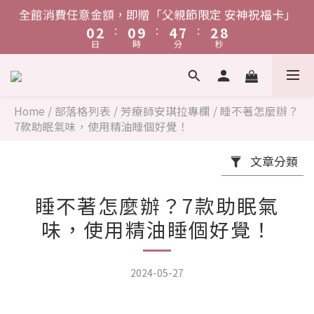
4
6
4
8
6
1
3
1
5
8
3
9
1
3
1
5
8
3
9
0
7
2
5
0
6
單筆消費滿$1,888，贈「鋅給力能量發泡錠」
全館消費任意金額，即贈「父親節限定 安神祝福卡」
3
5
3
7
5
:
:
:
:
:
:
0
2
0
9
4
7
2
8
0
2
0
9
4
7
2
8
6
1
4
5
日
時
分
秒
日
時
分
秒
2
4
2
6
9
4
1
8
3
6
1
7
1
8
3
6
1
7
5
0
3
4
1
3
1
5
8
3
9
0
7
2
5
0
6
0
7
2
5
0
6
單筆消費滿$1,888，贈「鋅給力能量發泡錠」
4
2
3
:
:
:
0
2
0
9
4
7
2
8
6
1
4
5
6
1
4
5
3
1
2
日
時
分
秒
1
8
3
6
1
7
5
5
0
0
3
3
4
4
2
0
1
Home
/
部落格列表
/
芳療師安琪拉專欄
/
睡不著怎麼辦？
0
7
2
5
0
6
4
4
2
2
3
3
7款助眠氣味，使用精油睡個好覺！
1
0
6
1
4
5
3
3
1
1
2
2
0
5
0
3
4
文章分類
2
2
0
0
1
1
4
2
3
1
1
0
0
3
1
2
睡不著怎麼辦？7款助眠氣
0
0
2
0
1
味，使用精油睡個好覺！
1
0
0
2024-05-27