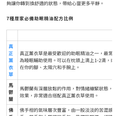
夠讓你轉到換舒適的狀態，帶給心靈更多平靜。
7種居家必備助眠精油配方比例
真
正
真正薰衣草是最受歡迎的助眠精油之一，最常
薰
為睡眠輔助使用。可以在枕頭上滴上1-2滴，
衣
在你的腳、太陽穴和手腕上。
草
馬
馬鬱蘭有深層放鬆的作用，對情緒繃緊狀態，
鬱
效果，非常適合搭配真正薰衣草使用。
蘭
佛
佛手柑的氣味層次豐富，由一股淡淡的苦澀感