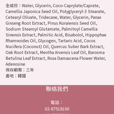
全成份：Water, Glycerin, Coco-Caprylate/Caprate,
Camellia Japonica Seed Oil, Polyglyceryl-3 Stearate,
Cetearyl Olivate, Tridecane, Water, Glycerin, Panax
Ginseng Root Extract, Pinus Koraiensis Seed Oil,
Sodium Stearoyl Glutamate, Palmitoyl Camellia
Sinensis Extract, Palmitic Acid, Bisabolol, Hippophae
Rhamnoides Oil, Glycogen, Tartaric Acid, Cocos
Nucifera (Coconut) Oil, Quercus Suber Bark Extract,
Oak Root Extract, Mentha Arvensis Leaf Oil, Barosma
Betulina Leaf Extract, Rosa Damascena Flower Water,
Adenosine
保存期限：三年
產地：韓國
聯絡我們
電話：
02-87518100