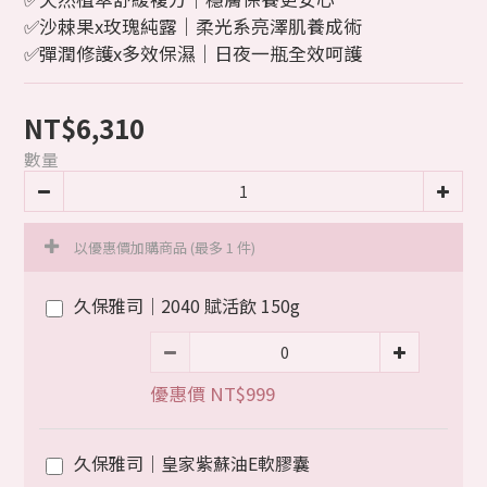
✅沙棘果x玫瑰純露｜柔光系亮澤肌養成術
✅彈潤修護x多效保濕｜日夜一瓶全效呵護
NT$6,310
數量
以優惠價加購商品
(最多 1 件)
久保雅司｜2040 賦活飲 150g
優惠價 NT$999
久保雅司｜皇家紫蘇油E軟膠囊