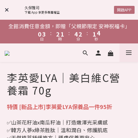
4
7
6
5
8
6
5
6
4
7
6
5
8
6
5
6
1
4
3
2
5
3
2
3
單筆消費滿$1,888，贈「鋅給力能量發泡錠」
6
9
8
7
8
7
8
3
6
5
4
7
5
4
5
3
6
5
4
7
5
4
5
久保雅司
:
:
:
0
3
2
1
4
2
1
2
開啟APP
下載 App 享更多專屬權益
5
8
7
6
9
7
6
7
日
時
分
秒
2
5
4
3
6
4
3
4
2
5
4
3
6
4
3
4
2
1
0
3
1
0
1
4
7
6
5
8
6
5
6
1
4
3
2
5
3
2
3
1
4
3
2
5
3
2
3
1
0
2
0
0
單筆消費滿$1,888，贈「鋅給力能量發泡錠」
全館消費任意金額，即贈「父親節限定 安神祝福卡」
3
6
5
4
7
5
4
5
:
:
:
:
:
:
0
3
2
1
4
2
1
2
0
3
2
1
4
2
1
2
0
1
日
時
分
秒
日
時
分
秒
2
5
4
3
6
4
3
4
2
1
0
3
1
0
1
2
1
0
3
1
0
1
0
1
4
3
2
5
3
2
3
1
1
0
0
2
2
0
0
0
0
單筆消費滿$1,888，贈「鋅給力能量發泡錠」
:
:
:
0
3
2
1
4
2
1
2
0
0
1
1
日
時
分
秒
2
1
0
3
1
0
1
0
0
李英愛LYA｜美白維C營
1
0
2
0
0
0
1
養霜 70g
0
特價 [新品上市]李英愛LYA保養品一件95折
✅山茶花籽油x南瓜籽油｜打造嫩澤光采膚感
✅韓方人蔘x綠茶胜肽｜溫和潤白、修護肌底
✅天然植萃舒緩複方｜穩膚保養更安心